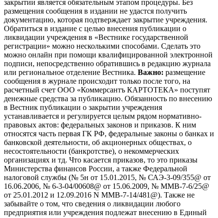
закрытии является обязательным этапом процедуры. Без
размещения сообщения в издании не удастся получить
документацию, которая подтверждает закрытие учреждения.
Обратиться в издание с целью внесения публикации о
ликвидации учреждения в «Вестнике государственной
регистрации» можно несколькими способами. Сделать это
можно онлайн при помощи квалифицированной электронной
подписи, непосредственно обратившись в редакцию журнала
или региональное отделение Вестника.
Важно:
размещение
сообщения в журнале происходит только после того, на
расчетный счет ООО «Коммерсантъ КАРТОТЕКА» поступят
денежные средства за публикацию. Обязанность по внесению
в Вестник публикации о закрытии учреждения
устанавливается и регулируется целым рядом нормативно-
правовых актов: федеральных законов и приказов. К ним
относятся часть первая ГК РФ, федеральные законы о банках и
банковской деятельности, об акционерных обществах, о
несостоятельности (банкротстве), о некоммерческих
организациях и тд. Что касается приказов, то это приказы
Министерства финансов России, а также Федеральной
налоговой службы (№ 5н от 15.01.2015, № САЭ-3-09/355@ от
16.06.2006, № 6-3-04/00608@ от 15.06.2009, № ММВ-7-6/25@
от 25.01.2012 и 12.09.2016 N ММВ-7-14/481@). Также не
забывайте о том, что сведения о ликвидации любого
предприятия или учреждения подлежат внесению в Единый