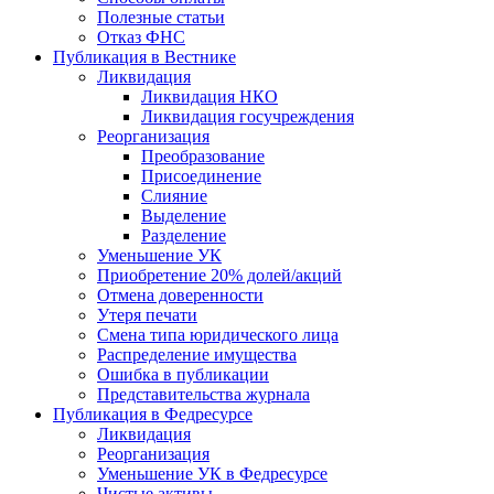
Полезные статьи
Отказ ФНС
Публикация в Вестнике
Ликвидация
Ликвидация НКО
Ликвидация госучреждения
Реорганизация
Преобразование
Присоединение
Слияние
Выделение
Разделение
Уменьшение УК
Приобретение 20% долей/акций
Отмена доверенности
Утеря печати
Смена типа юридического лица
Распределение имущества
Ошибка в публикации
Представительства журнала
Публикация в Федресурсе
Ликвидация
Реорганизация
Уменьшение УК в Федресурсе
Чистые активы