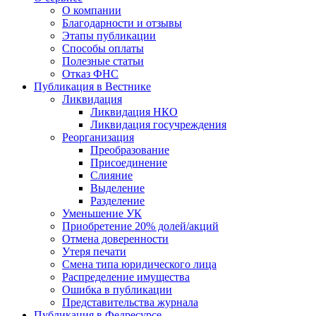
О компании
Благодарности и отзывы
Этапы публикации
Способы оплаты
Полезные статьи
Отказ ФНС
Публикация в Вестнике
Ликвидация
Ликвидация НКО
Ликвидация госучреждения
Реорганизация
Преобразование
Присоединение
Слияние
Выделение
Разделение
Уменьшение УК
Приобретение 20% долей/акций
Отмена доверенности
Утеря печати
Смена типа юридического лица
Распределение имущества
Ошибка в публикации
Представительства журнала
Публикация в Федресурсе