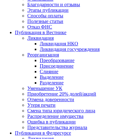
Благодарности и отзывы
Этапы публикации
Способы оплаты
Полезные статьи
Отказ ФНС
Публикация в Вестнике
Ликвидация
Ликвидация НКО
Ликвидация госучреждения
Реорганизация
Преобразование
Присоединение
Слияние
Выделение
Разделение
Уменьшение УК
Приобретение 20% долей/акций
Отмена доверенности
Утеря печати
Смена типа юридического лица
Распределение имущества
Ошибка в публикации
Представительства журнала
Публикация в Федресурсе
Ликвидация