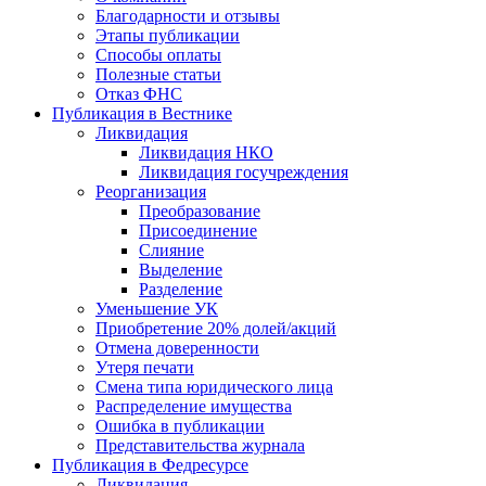
Благодарности и отзывы
Этапы публикации
Способы оплаты
Полезные статьи
Отказ ФНС
Публикация в Вестнике
Ликвидация
Ликвидация НКО
Ликвидация госучреждения
Реорганизация
Преобразование
Присоединение
Слияние
Выделение
Разделение
Уменьшение УК
Приобретение 20% долей/акций
Отмена доверенности
Утеря печати
Смена типа юридического лица
Распределение имущества
Ошибка в публикации
Представительства журнала
Публикация в Федресурсе
Ликвидация