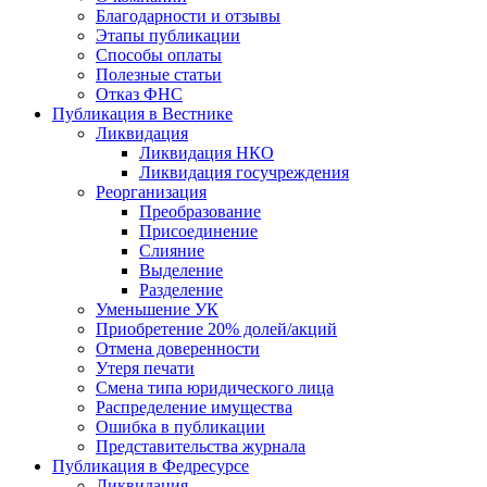
Благодарности и отзывы
Этапы публикации
Способы оплаты
Полезные статьи
Отказ ФНС
Публикация в Вестнике
Ликвидация
Ликвидация НКО
Ликвидация госучреждения
Реорганизация
Преобразование
Присоединение
Слияние
Выделение
Разделение
Уменьшение УК
Приобретение 20% долей/акций
Отмена доверенности
Утеря печати
Смена типа юридического лица
Распределение имущества
Ошибка в публикации
Представительства журнала
Публикация в Федресурсе
Ликвидация