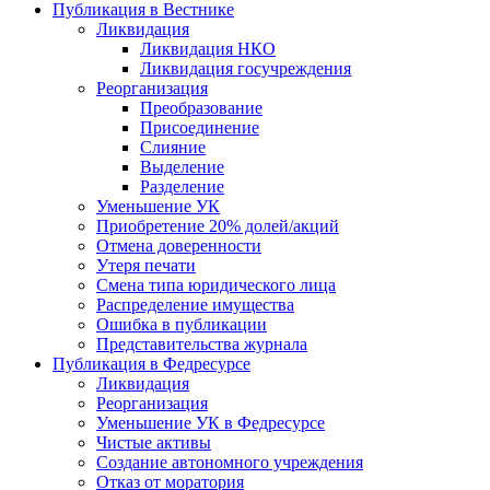
Публикация в Вестнике
Ликвидация
Ликвидация НКО
Ликвидация госучреждения
Реорганизация
Преобразование
Присоединение
Слияние
Выделение
Разделение
Уменьшение УК
Приобретение 20% долей/акций
Отмена доверенности
Утеря печати
Смена типа юридического лица
Распределение имущества
Ошибка в публикации
Представительства журнала
Публикация в Федресурсе
Ликвидация
Реорганизация
Уменьшение УК в Федресурсе
Чистые активы
Создание автономного учреждения
Отказ от моратория