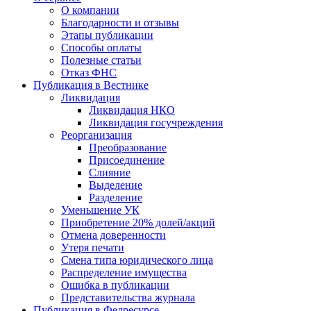
О компании
Благодарности и отзывы
Этапы публикации
Способы оплаты
Полезные статьи
Отказ ФНС
Публикация в Вестнике
Ликвидация
Ликвидация НКО
Ликвидация госучреждения
Реорганизация
Преобразование
Присоединение
Слияние
Выделение
Разделение
Уменьшение УК
Приобретение 20% долей/акций
Отмена доверенности
Утеря печати
Смена типа юридического лица
Распределение имущества
Ошибка в публикации
Представительства журнала
Публикация в Федресурсе