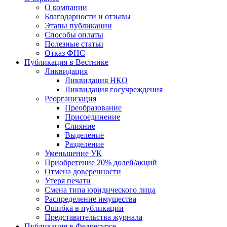
О компании
Благодарности и отзывы
Этапы публикации
Способы оплаты
Полезные статьи
Отказ ФНС
Публикация в Вестнике
Ликвидация
Ликвидация НКО
Ликвидация госучреждения
Реорганизация
Преобразование
Присоединение
Слияние
Выделение
Разделение
Уменьшение УК
Приобретение 20% долей/акций
Отмена доверенности
Утеря печати
Смена типа юридического лица
Распределение имущества
Ошибка в публикации
Представительства журнала
Публикация в Федресурсе