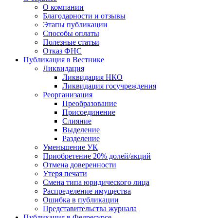
О компании
Благодарности и отзывы
Этапы публикации
Способы оплаты
Полезные статьи
Отказ ФНС
Публикация в Вестнике
Ликвидация
Ликвидация НКО
Ликвидация госучреждения
Реорганизация
Преобразование
Присоединение
Слияние
Выделение
Разделение
Уменьшение УК
Приобретение 20% долей/акций
Отмена доверенности
Утеря печати
Смена типа юридического лица
Распределение имущества
Ошибка в публикации
Представительства журнала
Публикация в Федресурсе