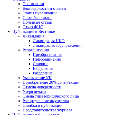
О компании
Благодарности и отзывы
Этапы публикации
Способы оплаты
Полезные статьи
Отказ ФНС
Публикация в Вестнике
Ликвидация
Ликвидация НКО
Ликвидация госучреждения
Реорганизация
Преобразование
Присоединение
Слияние
Выделение
Разделение
Уменьшение УК
Приобретение 20% долей/акций
Отмена доверенности
Утеря печати
Смена типа юридического лица
Распределение имущества
Ошибка в публикации
Представительства журнала
Публикация в Федресурсе