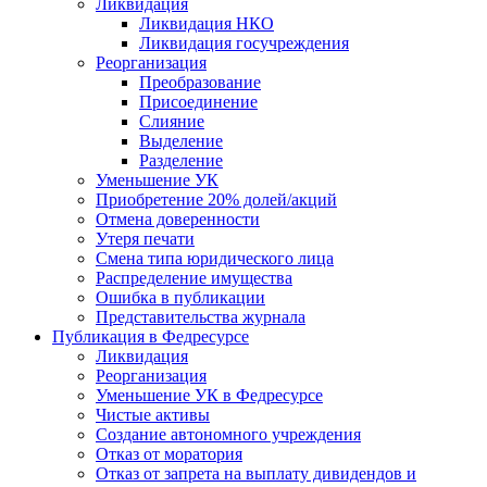
Ликвидация
Ликвидация НКО
Ликвидация госучреждения
Реорганизация
Преобразование
Присоединение
Слияние
Выделение
Разделение
Уменьшение УК
Приобретение 20% долей/акций
Отмена доверенности
Утеря печати
Смена типа юридического лица
Распределение имущества
Ошибка в публикации
Представительства журнала
Публикация в Федресурсе
Ликвидация
Реорганизация
Уменьшение УК в Федресурсе
Чистые активы
Создание автономного учреждения
Отказ от моратория
Отказ от запрета на выплату дивидендов и